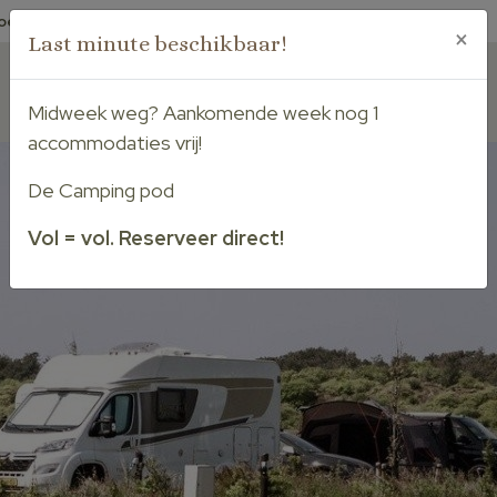
oef woef:
Honden welkom
Park 4 night:
Speciaal voor campers
×
Last minute beschikbaar!
Nederlands
Deutsch
Midweek weg? Aankomende week nog 1
Reserveren
accommodaties vrij!
De Camping pod
Vol = vol. Reserveer direct!