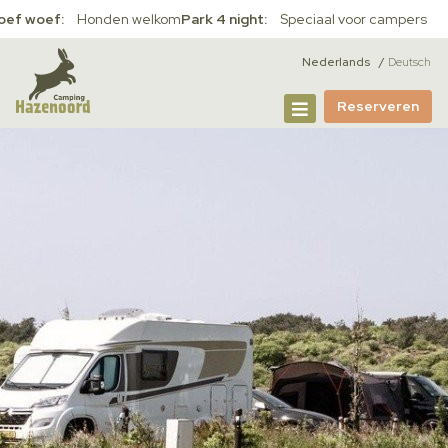
oef woef:
Honden welkom
Park 4 night:
Speciaal voor campers
Nederlands
Deutsch
Reserveren