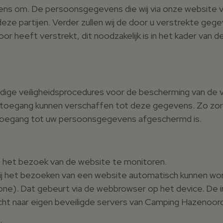
ns om. De persoonsgegevens die wij via onze website ve
deze partijen. Verder zullen wij de door u verstrekte gege
r heeft verstrekt, dit noodzakelijk is in het kader van d
dige veiligheidsprocedures voor de bescherming van d
egang kunnen verschaffen tot deze gegevens. Zo zorgen
toegang tot uw persoonsgegevens afgeschermd is.
 het bezoek van de website te monitoren.
 bij het bezoeken van een website automatisch kunnen w
ne). Dat gebeurt via de webbrowser op het device. De in
t naar eigen beveiligde servers van Camping Hazenoord o