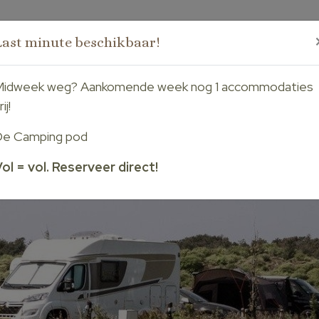
Last minute beschikbaar!
Home
Kamperen
Huren
Arrangementen
Facili
Midweek weg? Aankomende week nog 1 accommodaties
rij!
De Camping pod
ol = vol. Reserveer direct!