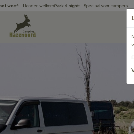
oef woef:
Honden welkom
Park 4 night:
Speciaal voor campers
v
V