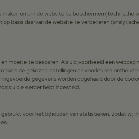
:
 te maken en om de website te beschermen (technische of
n op basis daarvan de website te verbeteren (analytisch
 en moeite te besparen. Als u bijvoorbeeld een webpagin
j cookies de gekozen instellingen en voorkeuren onthoud
er ingevoerde gegevens worden opgehaald door de cooki
oals u die eerder hebt ingesteld.
ruikt voor het bijhouden van statistieken, zodat wij inz
nes.