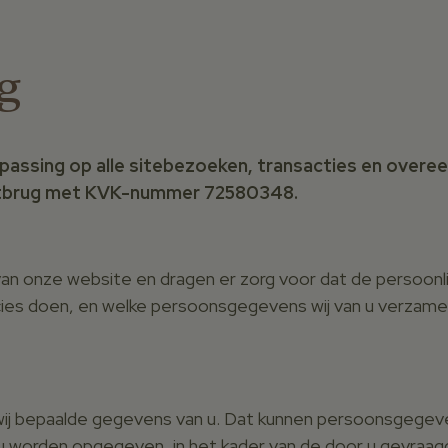
g
epassing op alle sitebezoeken, transacties en ov
otbrug met KVK-nummer 72580348.
an onze website en dragen er zorg voor dat de persoonlij
ecies doen, en welke persoonsgegevens wij van u verzame
 wij bepaalde gegevens van u. Dat kunnen persoonsgegeven
worden opgegeven, in het kader van de door u gevraagde