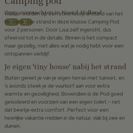
Camping pod
Cozy overnachten in Noord-Holland
Wakker worden op een steenworp afstand van het
Nederlandse strand in deze knusse Camping Pod
2
1
voor 2 personen. Door Lisa zelf ingericht, dus
sfeervol tot in de details. Binnen is het compact
maar gezellig, met alles wat je nodig hebt voor een
ontspannen verblijf.
Je eigen 'tiny house' nabij het strand
Buiten geniet je van je eigen terras met tuinset, en
's avonds steek je de vuurkorf aan voor extra
warmte en gezelligheid. Bovendien is de Pod goed
geïsoleerd en voorzien van een eigen toilet – net
dat beetje extra comfort. Perfect voor een
heerlijke vakantie midden in de natuur, vlak bij zee en
duinen.