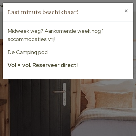
oef woef:
Honden welkom
Park 4 night:
Speciaal voor campers
×
Last minute beschikbaar!
Nederlands
Deutsch
Midweek weg? Aankomende week nog 1
Reserveren
accommodaties vrij!
De Camping pod
Vol = vol. Reserveer direct!