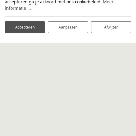
accepteren ga je akkoord met ons cookiebeleid.
Meer
informatie ...
Accepteren
Aanpassen
Afwijzen
BELKMERWEG 57
1753 GD SINT MAARTENSVLOTBRUG
+31681667220