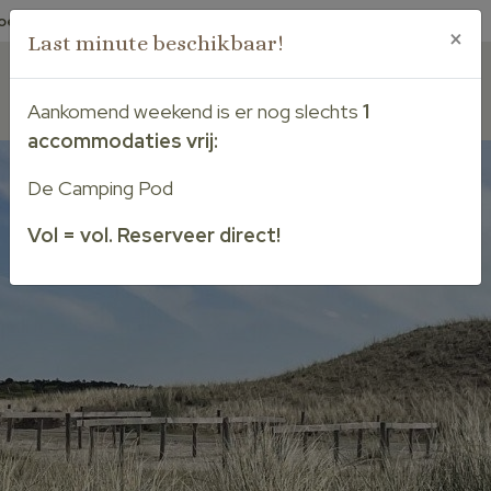
oef woef:
Honden welkom
Park 4 night:
Speciaal voor campers
×
Last minute beschikbaar!
Nederlands
Deutsch
Aankomend weekend is er nog slechts
1
Reserveren
accommodaties vrij:
De Camping Pod
Vol = vol. Reserveer direct!