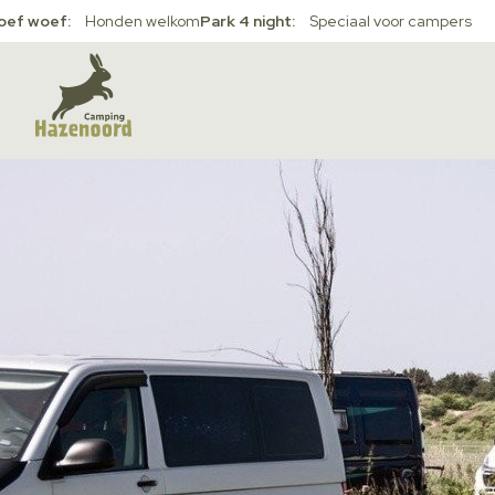
oef woef:
Honden welkom
Park 4 night:
Speciaal voor campers