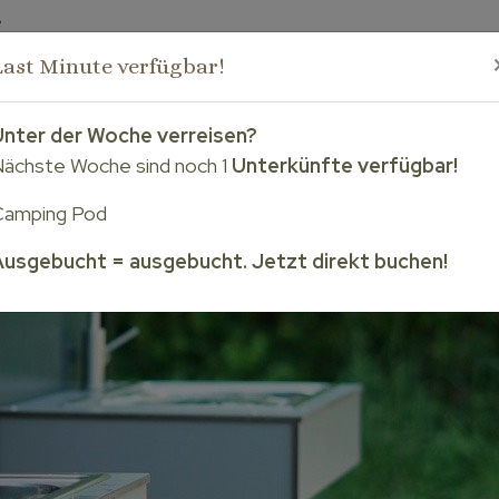
e
Last Minute verfügbar!
Home
Camping
Mieten
Arrangements
Einr
Unter der Woche verreisen?
ächste Woche sind noch 1
Unterkünfte verfügbar!
Camping Pod
Ausgebucht = ausgebucht. Jetzt direkt buchen!