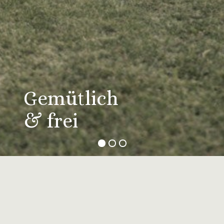
Gemütlich
Inmitten der
& frei
Tulpenfelder